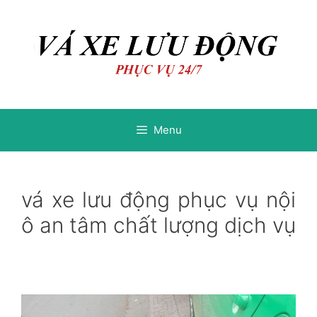
Chuyển
Chuyển
đến
đến
nội
nội
dung
dung
Menu
vá xe lưu động phục vụ nội
ô an tâm chất lượng dịch vụ