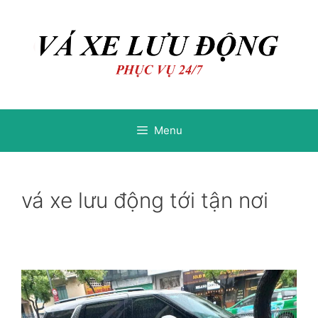
Chuyển
Chuyển
đến
đến
nội
nội
dung
dung
Menu
vá xe lưu động tới tận nơi