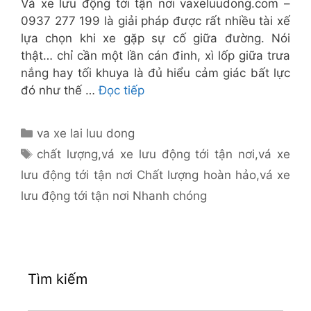
Vá xe lưu động tới tận nơi vaxeluudong.com –
0937 277 199 là giải pháp được rất nhiều tài xế
lựa chọn khi xe gặp sự cố giữa đường. Nói
thật… chỉ cần một lần cán đinh, xì lốp giữa trưa
nắng hay tối khuya là đủ hiểu cảm giác bất lực
đó như thế …
Đọc tiếp
Danh
va xe lai luu dong
mục
Thẻ
chất lượng
,
vá xe lưu động tới tận nơi
,
vá xe
lưu động tới tận nơi Chất lượng hoàn hảo
,
vá xe
lưu động tới tận nơi Nhanh chóng
Tìm kiếm