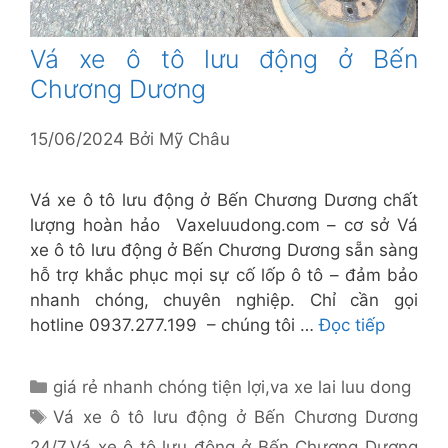
Vá xe ô tô lưu động ở Bến
Chương Dương
15/06/2024
Bởi
Mỹ Châu
Vá xe ô tô lưu động ở Bến Chương Dương chất
lượng hoàn hảo Vaxeluudong.com – cơ sở Vá
xe ô tô lưu động ở Bến Chương Dương sẵn sàng
hỗ trợ khắc phục mọi sự cố lốp ô tô – đảm bảo
nhanh chóng, chuyên nghiệp. Chỉ cần gọi
hotline 0937.277.199 – chúng tôi …
Đọc tiếp
Danh
giá rẻ nhanh chóng tiện lợi
,
va xe lai luu dong
mục
Thẻ
Vá xe ô tô lưu động ở Bến Chương Dương
24/7
,
Vá xe ô tô lưu động ở Bến Chương Dương