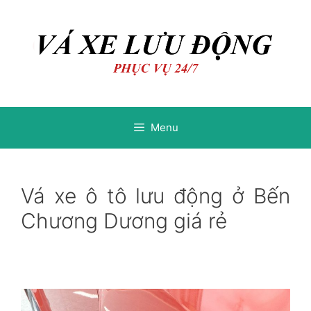
Chuyển
Chuyển
đến
đến
nội
nội
dung
dung
Menu
Vá xe ô tô lưu động ở Bến
Chương Dương giá rẻ