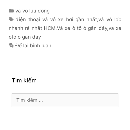
Danh
va vo luu dong
mục
Thẻ
điện thoại vá vỏ xe hơi gần nhất
,
vá vỏ lốp
nhanh rẻ nhất HCM
,
Vá xe ô tô ở gần đây
,
va xe
oto o gan day
Để lại bình luận
Tìm kiếm
Tìm
kiếm
cho: