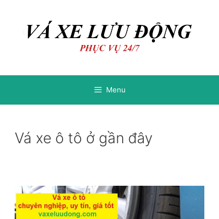
Chuyển
Chuyển
đến
đến
nội
nội
dung
dung
Menu
Vá xe ô tô ở gần đây