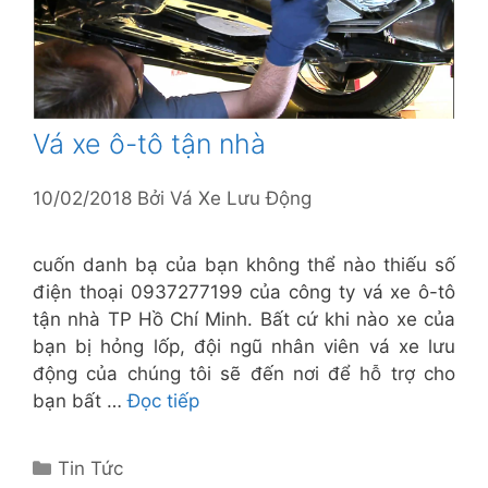
Vá xe ô-tô tận nhà
10/02/2018
Bởi
Vá Xe Lưu Động
cuốn danh bạ của bạn không thể nào thiếu số
điện thoại 0937277199 của công ty vá xe ô-tô
tận nhà TP Hồ Chí Minh. Bất cứ khi nào xe của
bạn bị hỏng lốp, đội ngũ nhân viên vá xe lưu
động của chúng tôi sẽ đến nơi để hỗ trợ cho
bạn bất …
Đọc tiếp
Danh
Tin Tức