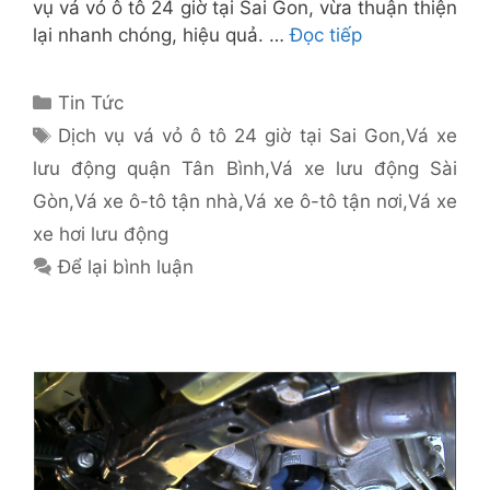
vụ vá vỏ ô tô 24 giờ tại Sai Gon, vừa thuận thiện
lại nhanh chóng, hiệu quả. …
Đọc tiếp
Danh
Tin Tức
mục
Thẻ
Dịch vụ vá vỏ ô tô 24 giờ tại Sai Gon
,
Vá xe
lưu động quận Tân Bình
,
Vá xe lưu động Sài
Gòn
,
Vá xe ô-tô tận nhà
,
Vá xe ô-tô tận nơi
,
Vá xe
xe hơi lưu động
Để lại bình luận