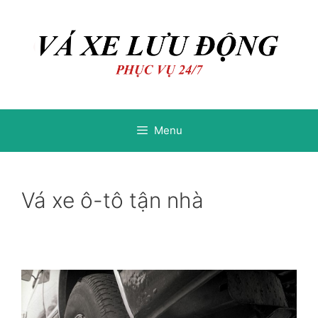
Chuyển
Chuyển
đến
đến
nội
nội
dung
dung
Menu
Vá xe ô-tô tận nhà