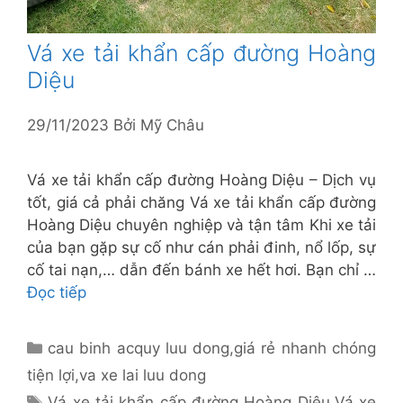
Vá xe tải khẩn cấp đường Hoàng
Diệu
29/11/2023
Bởi
Mỹ Châu
Vá xe tải khẩn cấp đường Hoàng Diệu – Dịch vụ
tốt, giá cả phải chăng Vá xe tải khẩn cấp đường
Hoàng Diệu chuyên nghiệp và tận tâm Khi xe tải
của bạn gặp sự cố như cán phải đinh, nổ lốp, sự
cố tai nạn,… dẫn đến bánh xe hết hơi. Bạn chỉ …
Đọc tiếp
Danh
cau binh acquy luu dong
,
giá rẻ nhanh chóng
mục
tiện lợi
,
va xe lai luu dong
Thẻ
Vá xe tải khẩn cấp đường Hoàng Diệu
,
Vá xe