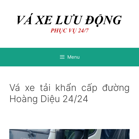
Chuyển
Chuyển
đến
đến
nội
nội
dung
dung
Menu
Vá xe tải khẩn cấp đường
Hoàng Diệu 24/24