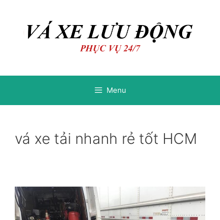
Chuyển
Chuyển
đến
đến
nội
nội
dung
dung
Menu
vá xe tải nhanh rẻ tốt HCM