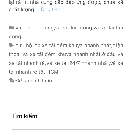
lại rất ít nhà cung cấp đáp ứng được, chưa kể
chất lượng …
Đọc tiếp
Danh
va lop luu dong
,
va vo luu dong
,
va xe lai luu
mục
dong
Thẻ
cứu hộ lốp xe tải đêm khuya nhanh nhất
,
điện
thoại vá xe tải đêm khuya nhanh nhất
,
ở đâu vá
xe tải nhanh rẻ
,
Vá xe tải 24/7 nhanh nhất
,
vá xe
tải nhanh rẻ tốt HCM
Để lại bình luận
Tìm kiếm