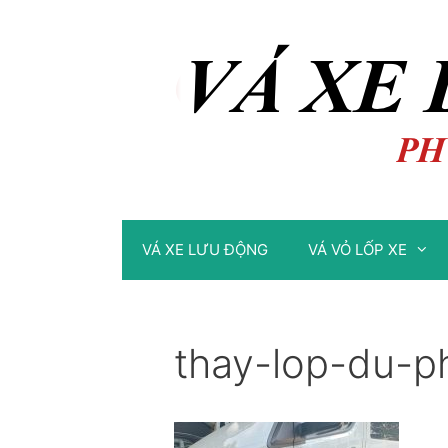
Chuyển
Chuyển
đến
đến
nội
nội
dung
dung
VÁ XE LƯU ĐỘNG
VÁ VỎ LỐP XE
thay-lop-du-