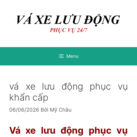
Chuyển
Chuyển
đến
đến
nội
nội
dung
dung
Menu
vá xe lưu động phục vụ
khẩn cấp
06/06/2026
Bởi
Mỹ Châu
Vá xe lưu động phục vụ