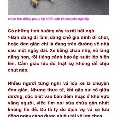
vá xe lưu động phục vụ khẩn cấp và chuyên nghiệp
Có những tình huống xảy ra rất bất ngờ…
>Bạn đang đi làm, đang chở gia đình đi chơi,
hoặc đơn giản chỉ là đang trên đường về nhà
sau một ngày dài. Xe bỗng chao nhẹ, vô lăng
nặng hơn, rồi tiếng cảnh báo áp suất lốp hiện
lên. Cảm giác lúc đó thật sự không dễ chịu
chút nào.
Nhiều người từng nghĩ vá lốp xe là chuyện
đơn giản. Nhưng thực tế, khi gặp sự cố giữa
đường, đặc biệt vào ban đêm hoặc ở khu vực
vắng người, việc tìm nơi sửa chữa gần nhất
không hề dễ. Đó là lý do dịch vụ vá xe lưu
động ngày càng được nhiều tài xế lựa chọn.