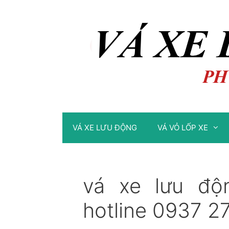
Chuyển
Chuyển
đến
đến
nội
nội
dung
dung
VÁ XE LƯU ĐỘNG
VÁ VỎ LỐP XE
vá xe lưu độ
hotline 0937 2