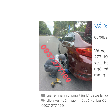
vá 
06/06/
Vá xe 
277 19
xe… ho
ngờ cá
mang. 
Danh
giá rẻ nhanh chóng tiện lợi
,
va xe lai l
mục
Thẻ
dịch vụ hoàn hảo nhất
,
vá xe lưu độ
0937 277 199