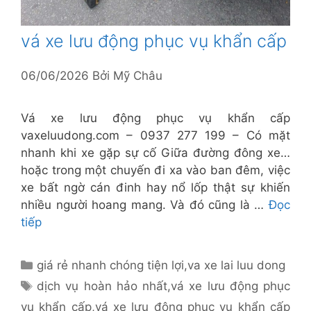
vá xe lưu động phục vụ khẩn cấp
06/06/2026
Bởi
Mỹ Châu
Vá xe lưu động phục vụ khẩn cấp
vaxeluudong.com – 0937 277 199 – Có mặt
nhanh khi xe gặp sự cố Giữa đường đông xe…
hoặc trong một chuyến đi xa vào ban đêm, việc
xe bất ngờ cán đinh hay nổ lốp thật sự khiến
nhiều người hoang mang. Và đó cũng là …
Đọc
tiếp
Danh
giá rẻ nhanh chóng tiện lợi
,
va xe lai luu dong
mục
Thẻ
dịch vụ hoàn hảo nhất
,
vá xe lưu động phục
vụ khẩn cấp
,
vá xe lưu động phục vụ khẩn cấp