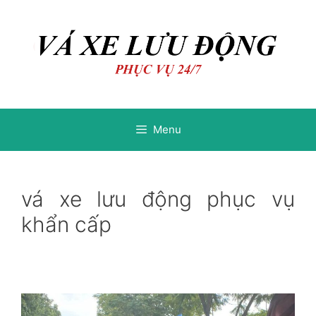
Chuyển
Chuyển
đến
đến
nội
nội
dung
dung
Menu
vá xe lưu động phục vụ
khẩn cấp