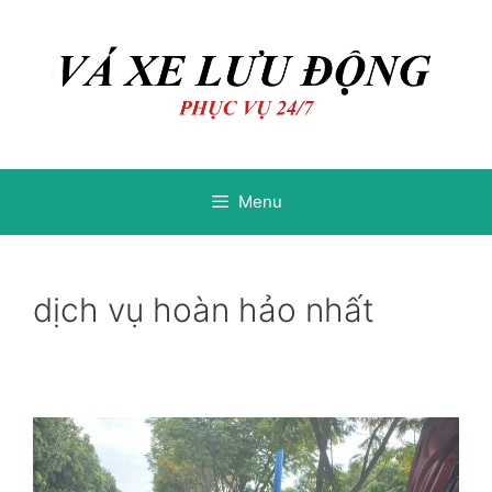
Chuyển
Chuyển
đến
đến
nội
nội
dung
dung
Menu
dịch vụ hoàn hảo nhất