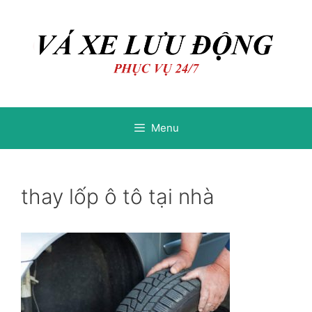
Chuyển
Chuyển
đến
đến
nội
nội
dung
dung
Menu
thay lốp ô tô tại nhà