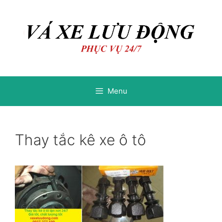
Chuyển
Chuyển
đến
đến
nội
nội
dung
dung
Menu
Thay tắc kê xe ô tô