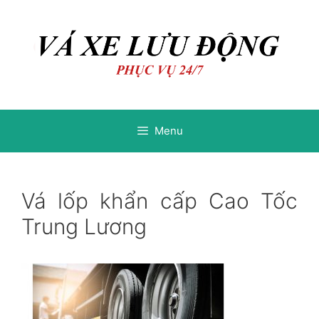
Chuyển
Chuyển
đến
đến
nội
nội
dung
dung
Menu
Vá lốp khẩn cấp Cao Tốc
Trung Lương