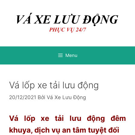
Chuyển
Chuyển
đến
đến
nội
nội
dung
dung
Menu
Vá lốp xe tải lưu động
20/12/2021
Bởi
Vá Xe Lưu Động
Vá lốp xe tải lưu động đêm
khuya, dịch vụ an tâm tuyệt đối