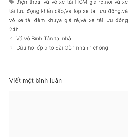
Thẻ
điện thoại vá vỏ xe tải HCM giá rẻ
,
nơi vá xe
tải lưu động khẩn cấp
,
Vá lốp xe tải lưu động
,
vá
vỏ xe tải đêm khuya giá rẻ
,
vá xe tải lưu động
24h
Vá vỏ Bình Tân tại nhà
Cứu hộ lốp ô tô Sài Gòn nhanh chóng
Viết một bình luận
Bình
luận