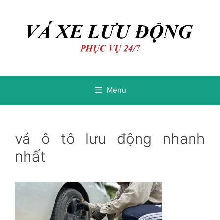
Chuyển
Chuyển
đến
đến
nội
nội
dung
dung
Menu
vá ô tô lưu động nhanh
nhất