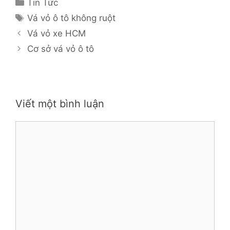
Danh
Tin Tức
mục
Thẻ
Vá vỏ ô tô không ruột
Vá vỏ xe HCM
Cơ sở vá vỏ ô tô
Viết một bình luận
Bình
luận