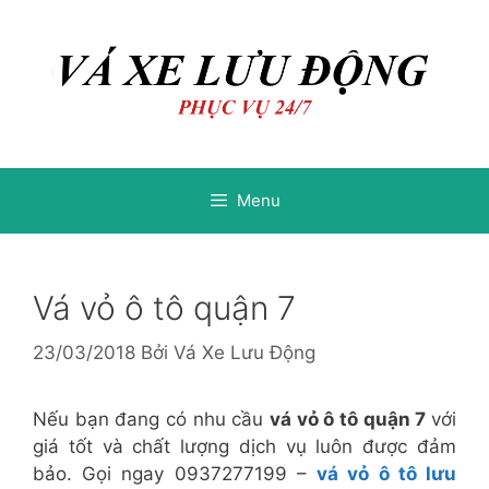
Chuyển
Chuyển
đến
đến
nội
nội
dung
dung
Menu
Vá vỏ ô tô quận 7
23/03/2018
Bởi
Vá Xe Lưu Động
Nếu bạn đang có nhu cầu
vá vỏ ô tô quận 7
với
giá tốt và chất lượng dịch vụ luôn được đảm
bảo. Gọi ngay 0937277199 –
vá vỏ ô tô lưu