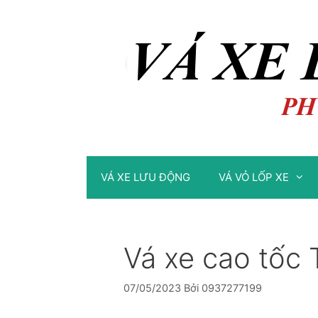
Chuyển
Chuyển
đến
đến
nội
nội
dung
dung
VÁ XE LƯU ĐỘNG
VÁ VỎ LỐP XE
Vá xe cao tốc
07/05/2023
Bởi
0937277199