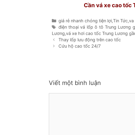
Cần vá xe cao tốc
Danh
giá rẻ nhanh chóng tiện lợi
,
Tin Tức
,
va
mục
Thẻ
điện thoại vá lốp ô tô Trung Lương 
Lương
,
vá xe hơi cao tốc Trung Lương gầ
Thay lốp lưu động trên cao tốc
Cứu hộ cao tốc 24/7
Viết một bình luận
Bình
luận