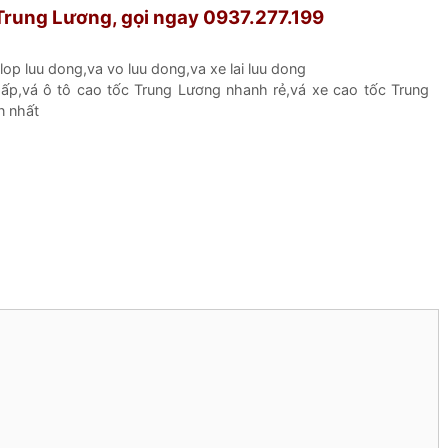
 Trung Lương, gọi ngay 0937.277.199
 lop luu dong
,
va vo luu dong
,
va xe lai luu dong
gấp
,
vá ô tô cao tốc Trung Lương nhanh rẻ
,
vá xe cao tốc Trung
n nhất