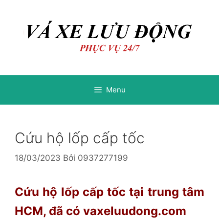
Chuyển
Chuyển
đến
đến
nội
nội
dung
dung
Menu
Cứu hộ lốp cấp tốc
18/03/2023
Bởi
0937277199
Cứu hộ lốp cấp tốc tại trung tâm
HCM, đã có vaxeluudong.com