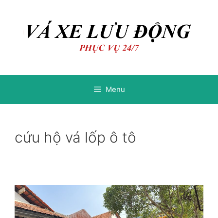
Chuyển
Chuyển
đến
đến
nội
nội
dung
dung
Menu
cứu hộ vá lốp ô tô