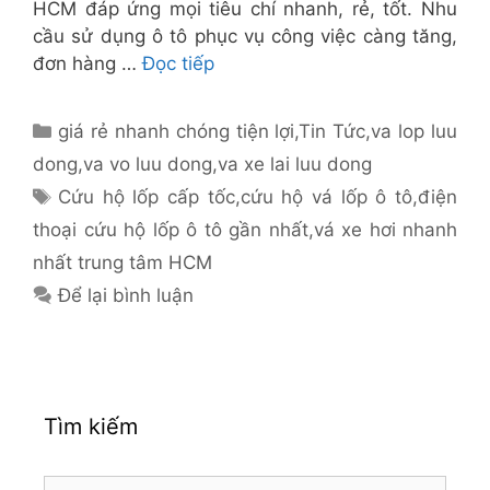
HCM đáp ứng mọi tiêu chí nhanh, rẻ, tốt. Nhu
cầu sử dụng ô tô phục vụ công việc càng tăng,
đơn hàng …
Đọc tiếp
Danh
giá rẻ nhanh chóng tiện lợi
,
Tin Tức
,
va lop luu
mục
dong
,
va vo luu dong
,
va xe lai luu dong
Thẻ
Cứu hộ lốp cấp tốc
,
cứu hộ vá lốp ô tô
,
điện
thoại cứu hộ lốp ô tô gần nhất
,
vá xe hơi nhanh
nhất trung tâm HCM
Để lại bình luận
Tìm kiếm
Tìm