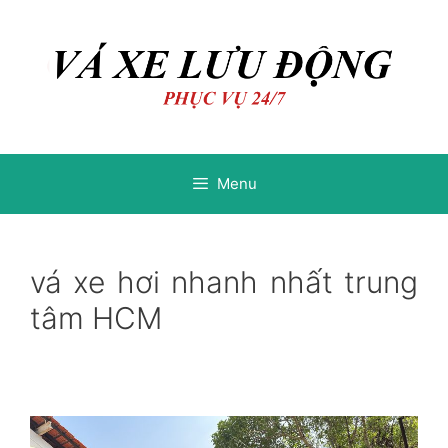
Chuyển
Chuyển
đến
đến
nội
nội
dung
dung
Menu
vá xe hơi nhanh nhất trung
tâm HCM