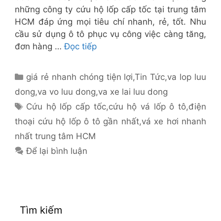
những công ty cứu hộ lốp cấp tốc tại trung tâm
HCM đáp ứng mọi tiêu chí nhanh, rẻ, tốt. Nhu
cầu sử dụng ô tô phục vụ công việc càng tăng,
đơn hàng …
Đọc tiếp
Danh
giá rẻ nhanh chóng tiện lợi
,
Tin Tức
,
va lop luu
mục
dong
,
va vo luu dong
,
va xe lai luu dong
Thẻ
Cứu hộ lốp cấp tốc
,
cứu hộ vá lốp ô tô
,
điện
thoại cứu hộ lốp ô tô gần nhất
,
vá xe hơi nhanh
nhất trung tâm HCM
Để lại bình luận
Tìm kiếm