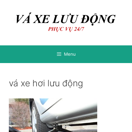
Chuyển
Chuyển
đến
đến
nội
nội
dung
dung
Menu
vá xe hơi lưu động