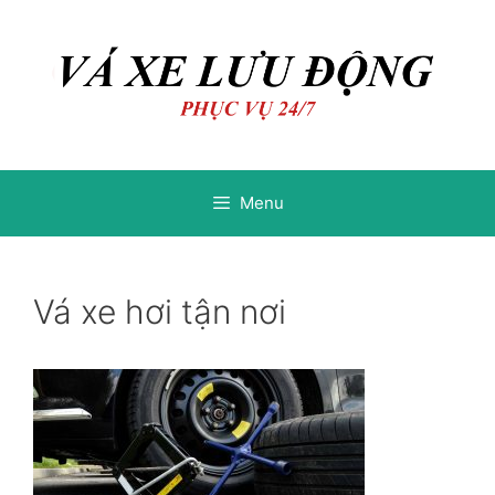
Chuyển
Chuyển
đến
đến
nội
nội
dung
dung
Menu
Vá xe hơi tận nơi