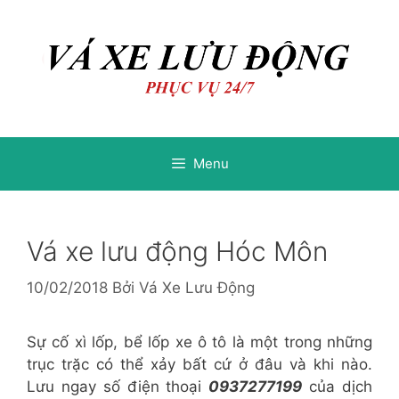
Chuyển
Chuyển
đến
đến
nội
nội
dung
dung
Menu
Vá xe lưu động Hóc Môn
10/02/2018
Bởi
Vá Xe Lưu Động
Sự cố xì lốp, bể lốp xe ô tô là một trong những
trục trặc có thể xảy bất cứ ở đâu và khi nào.
Lưu ngay số điện thoại
0937277199
của dịch