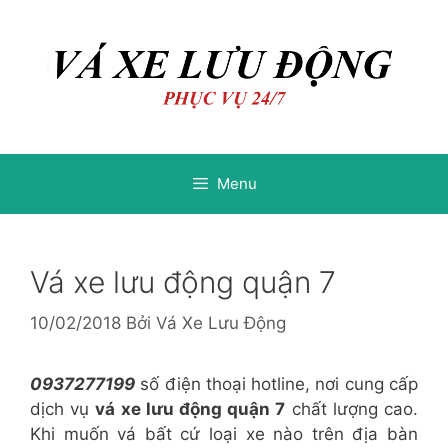
Chuyển
Chuyển
đến
đến
nội
nội
dung
dung
Menu
Vá xe lưu động quận 7
10/02/2018
Bởi
Vá Xe Lưu Động
0937277199
số điện thoại hotline, nơi cung cấp
dịch vụ
vá xe lưu động quận 7
chất lượng cao.
Khi muốn vá bất cứ loại xe nào trên địa bàn