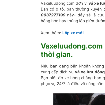
Vaxeluudong.com đơn vị
vá xe l
Bạn có ô tô, bạn thường xuyên d
0937277199
này- đây sẽ là cứ
hỏng hóc hay thủng lốp giữa đườn
Xem thêm:
Lốp xe mới
Vaxeluudong.com 
thời gian.
Nếu bạn đang băn khoăn không b
cung cấp dịch vụ
vá xe lưu độn
Bạn biết đó xe hỏng chẳng bao gi
phục vụ 24/7 là điều vô cùng cần t