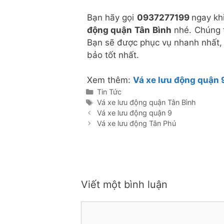
Bạn hãy gọi
0937277199
ngay kh
động quận Tân
Bình
nhé. Chúng t
Bạn sẽ được phục vụ nhanh nhất, 
bảo tốt nhất.
Xem thêm:
Vá xe lưu động quận 
Danh
Tin Tức
mục
Thẻ
Vá xe lưu động quận Tân Bình
Vá xe lưu động quận 9
Vá xe lưu động Tân Phú
Viết một bình luận
Bình
luận