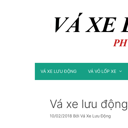
Chuyển
Chuyển
đến
đến
nội
nội
dung
dung
VÁ XE LƯU ĐỘNG
VÁ VỎ LỐP XE
Vá xe lưu động
10/02/2018
Bởi
Vá Xe Lưu Động