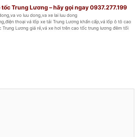
ao tốc Trung Lương – hãy gọi ngay 0937.277.199
 dong
,
va vo luu dong
,
va xe lai luu dong
ng
,
điện thoại vá lốp xe tải Trung Lương khẩn cấp
,
vá lốp ô tô cao
c Trung Lương giá rẻ
,
vá xe hơi trên cao tốc trung lương đêm tối