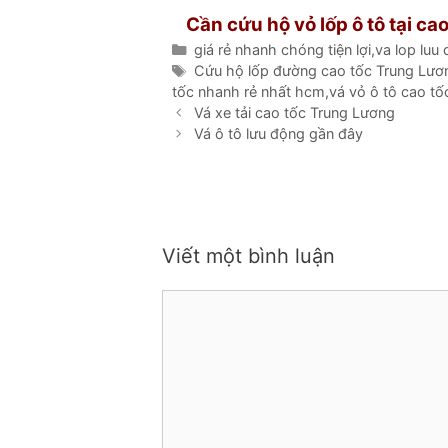
Cần cứu hộ vỏ lốp ô tô tại c
Danh
giá rẻ nhanh chóng tiện lợi
,
va lop luu
mục
Thẻ
Cứu hộ lốp đường cao tốc Trung Lươ
tốc nhanh rẻ nhất hcm
,
vá vỏ ô tô cao tố
Vá xe tải cao tốc Trung Lương
Vá ô tô lưu động gần đây
Viết một bình luận
Bình
luận