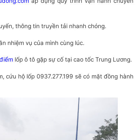
udong.com
áp dụng quy trình vận hành chuyên
uyến, thông tin truyền tải nhanh chóng.
ần nhiệm vụ của mình cùng lúc.
 điểm
lốp ô tô gặp sự cố tại cao tốc Trung Lương.
êm, cứu hộ lốp 0937.277.199 sẽ có mặt đồng hành