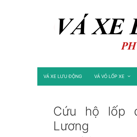
Chuyển
Chuyển
đến
đến
nội
nội
dung
dung
VÁ XE LƯU ĐỘNG
VÁ VỎ LỐP XE
Cứu hộ lốp 
Lương