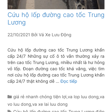
Cứu hộ lốp đường cao tốc Trung
Lương
22/10/2021
Bởi
Vá Xe Lưu Động
Cứu hộ lốp đường cao tốc Trung Lương khẩn
cấp 24/7 Những sự cố ô tô vẫn thường xảy ra
trên cao tốc Trung Lương, nhiều nhất là hư hỏng
vỏ lốp. Đoạn đường cao tốc khá vắng, việc tìm
nơi cứu hộ lốp đường cao tốc Trung Lương khẩn
cấp 24/7 thật không dễ …
Đọc tiếp
Danh
giá rẻ nhanh chóng tiện lợi
,
va lop luu dong
,
va
mục
vo luu dong
,
va xe lai luu dong
Thẻ
Cứu hộ lốp đường cao tốc Trung Lương
,
điện