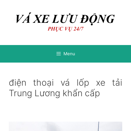
Chuyển
Chuyển
đến
đến
nội
nội
dung
dung
Menu
điện thoại vá lốp xe tải
Trung Lương khẩn cấp