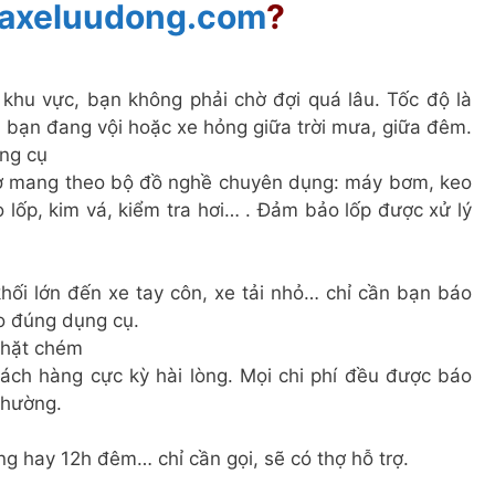
axeluudong.com
?
 khu vực, bạn không phải chờ đợi quá lâu. Tốc độ là
i bạn đang vội hoặc xe hỏng giữa trời mưa, giữa đêm.
ụng cụ
thợ mang theo bộ đồ nghề chuyên dụng: máy bơm, keo
 lốp, kim vá, kiểm tra hơi… . Đảm bảo lốp được xử lý
khối lớn đến xe tay côn, xe tải nhỏ… chỉ cần bạn báo
eo đúng dụng cụ.
chặt chém
ách hàng cực kỳ hài lòng. Mọi chi phí đều được báo
thường.
g hay 12h đêm… chỉ cần gọi, sẽ có thợ hỗ trợ.