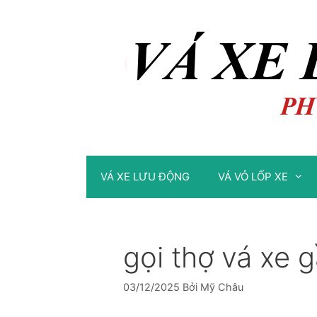
Chuyển
Chuyển
đến
đến
nội
nội
dung
dung
VÁ XE LƯU ĐỘNG
VÁ VỎ LỐP XE
gọi thợ vá xe 
03/12/2025
Bởi
Mỹ Châu