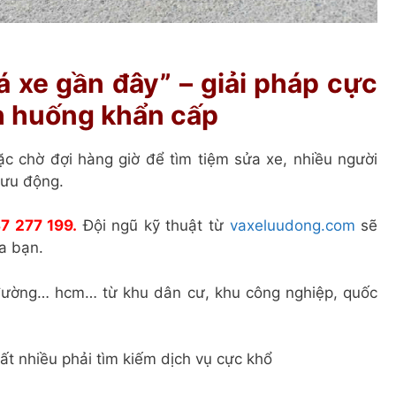
á xe gần đây” – giải pháp cực
h huống khẩn cấp
ặc chờ đợi hàng giờ để tìm tiệm sửa xe, nhiều người
lưu động.
7 277 199.
Đội ngũ kỹ thuật từ
vaxeluudong.com
sẽ
ủa bạn.
 đường… hcm… từ khu dân cư, khu công nghiệp, quốc
rất nhiều phải tìm kiếm dịch vụ cực khổ