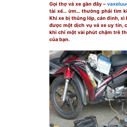
Gọi thợ vá xe gần đây –
vaxelu
tài xế… ừm… thường phải tìm k
Khi xe bị thủng lốp, cán đinh, xì
được một dịch vụ vá xe uy tín, 
khi chỉ một vài phút chậm trễ th
của bạn.