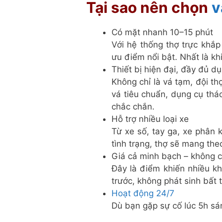
Tại sao nên chọn
v
Có mặt nhanh 10–15 phút
Với hệ thống thợ trực khắp
ưu điểm nổi bật. Nhất là kh
Thiết bị hiện đại, đầy đủ d
Không chỉ là vá tạm, đội 
vá tiêu chuẩn, dụng cụ tháo
chắc chắn.
Hỗ trợ nhiều loại xe
Từ xe số, tay ga, xe phân 
tình trạng, thợ sẽ mang th
Giá cả minh bạch – không 
Đây là điểm khiến nhiều kh
trước, không phát sinh bất 
Hoạt động 24/7
Dù bạn gặp sự cố lúc 5h sán