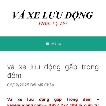
Chuyển
Chuyển
đến
đến
nội
nội
dung
dung
Menu
vá xe lưu động gấp trong
đêm
06/12/2025
Bởi
Mỹ Châu
Vá xe lưu động gấp trong đêm –
vaxeluudong.com
–
0937 277 199
là cụm từ