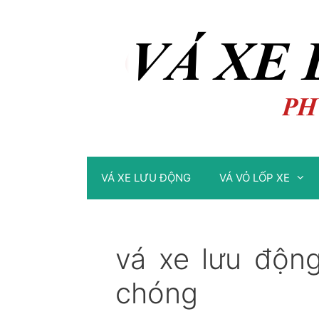
Chuyển
Chuyển
đến
đến
nội
nội
dung
dung
VÁ XE LƯU ĐỘNG
VÁ VỎ LỐP XE
vá xe lưu độn
chóng