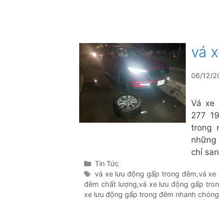
vá 
06/12/2
Vá xe 
277 19
trong
những 
chỉ sa
Danh
Tin Tức
mục
Thẻ
vá xe lưu động gấp trong đêm
,
vá xe
đêm chất lượng
,
vá xe lưu động gấp tro
xe lưu động gấp trong đêm nhanh chón