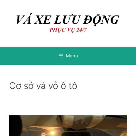
Chuyển
Chuyển
đến
đến
nội
nội
dung
dung
Menu
Cơ sở vá vỏ ô tô