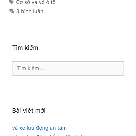
Thẻ
Cơ sở vá vỏ ô tô
3 bình luận
Tìm kiếm
Tìm
kiếm
cho:
Bài viết mới
vá xe lưu động an tâm