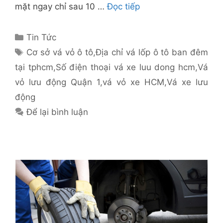
mặt ngay chỉ sau 10 …
Đọc tiếp
Danh
Tin Tức
mục
Thẻ
Cơ sở vá vỏ ô tô
,
Địa chỉ vá lốp ô tô ban đêm
tại tphcm
,
Số điện thoại vá xe luu dong hcm
,
Vá
vỏ lưu động Quận 1
,
vá vỏ xe HCM
,
Vá xe lưu
động
Để lại bình luận