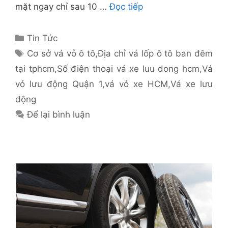
mặt ngay chỉ sau 10 …
Đọc tiếp
Danh
Tin Tức
mục
Thẻ
Cơ sở vá vỏ ô tô
,
Địa chỉ vá lốp ô tô ban đêm
tại tphcm
,
Số điện thoại vá xe luu dong hcm
,
Vá
vỏ lưu động Quận 1
,
vá vỏ xe HCM
,
Vá xe lưu
động
Để lại bình luận