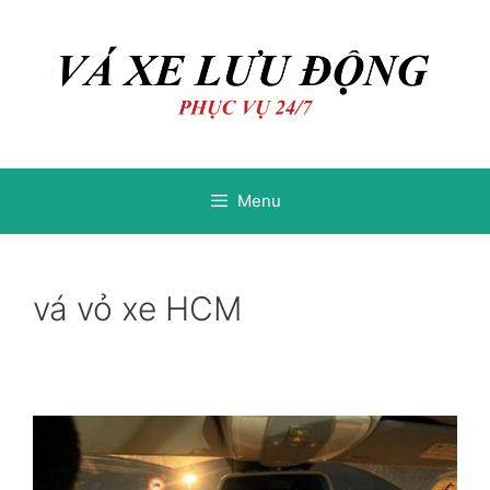
Chuyển
Chuyển
đến
đến
nội
nội
dung
dung
Menu
vá vỏ xe HCM