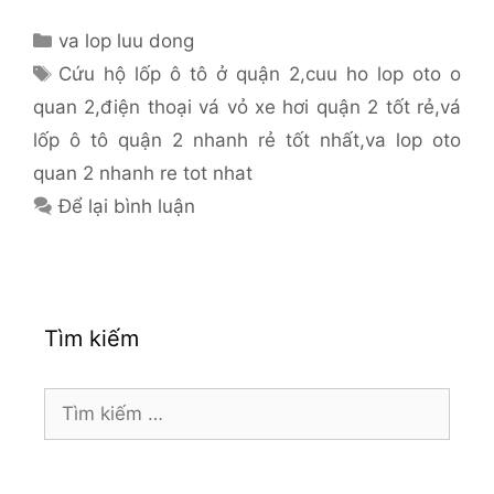
Danh
va lop luu dong
mục
Thẻ
Cứu hộ lốp ô tô ở quận 2
,
cuu ho lop oto o
quan 2
,
điện thoại vá vỏ xe hơi quận 2 tốt rẻ
,
vá
lốp ô tô quận 2 nhanh rẻ tốt nhất
,
va lop oto
quan 2 nhanh re tot nhat
Để lại bình luận
Tìm kiếm
Tìm
kiếm
cho: