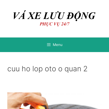
Chuyển
Chuyển
đến
đến
nội
nội
dung
dung
Menu
cuu ho lop oto o quan 2