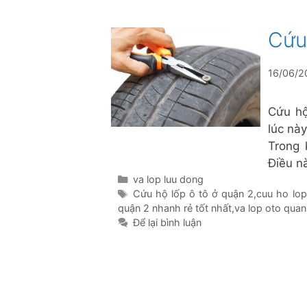
Cứu
16/06/2
Cứu hộ
lúc nà
Trong 
Điều n
Danh
va lop luu dong
mục
Thẻ
Cứu hộ lốp ô tô ở quận 2
,
cuu ho lop
quận 2 nhanh rẻ tốt nhất
,
va lop oto quan
Để lại bình luận