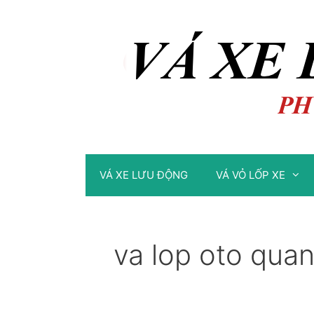
Chuyển
Chuyển
đến
đến
nội
nội
dung
dung
VÁ XE LƯU ĐỘNG
VÁ VỎ LỐP XE
va lop oto quan