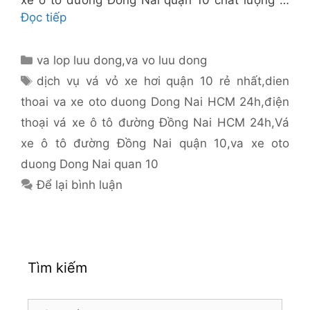
xe ô tô đường Đồng Nai quận 10 chất lượng …
Đọc tiếp
Danh
va lop luu dong
,
va vo luu dong
mục
Thẻ
dịch vụ vá vỏ xe hơi quận 10 rẻ nhất
,
dien
thoai va xe oto duong Dong Nai HCM 24h
,
điện
thoại vá xe ô tô đường Đồng Nai HCM 24h
,
Vá
xe ô tô đường Đồng Nai quận 10
,
va xe oto
duong Dong Nai quan 10
Để lại bình luận
Tìm kiếm
Tìm