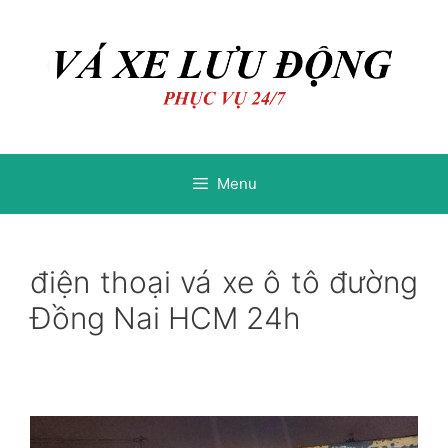
Chuyển
Chuyển
đến
đến
nội
nội
dung
dung
Menu
điện thoại vá xe ô tô đường
Đồng Nai HCM 24h