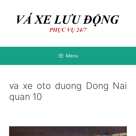
Chuyển
Chuyển
đến
đến
nội
nội
dung
dung
Menu
va xe oto duong Dong Nai
quan 10