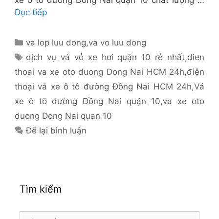
xe ô tô đường Đồng Nai quận 10 chất lượng …
Đọc tiếp
Danh
va lop luu dong
,
va vo luu dong
mục
Thẻ
dịch vụ vá vỏ xe hơi quận 10 rẻ nhất
,
dien
thoai va xe oto duong Dong Nai HCM 24h
,
điện
thoại vá xe ô tô đường Đồng Nai HCM 24h
,
Vá
xe ô tô đường Đồng Nai quận 10
,
va xe oto
duong Dong Nai quan 10
Để lại bình luận
Tìm kiếm
Tìm