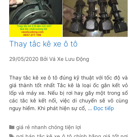
Thay tắc kê xe ô tô
29/05/2020
Bởi
Vá Xe Lưu Động
Thay tắc kê xe ô tô đúng kỹ thuật với tốc độ và
giá thành tốt nhất Tắc kê là loại ốc gắn kết vỏ
lốp và máy xe. Nếu bị rơi hay gãy một trong số
các tắc kê kết nối, việc di chuyển sẽ vô cùng
nguy hiểm. Khi phát hiện sự cố, …
Đọc tiếp
Danh
giá rẻ nhanh chóng tiện lợi
mục
Thẻ
nơi bán tắc kê xe ô tô chính hãng giá tốt
,
nơi