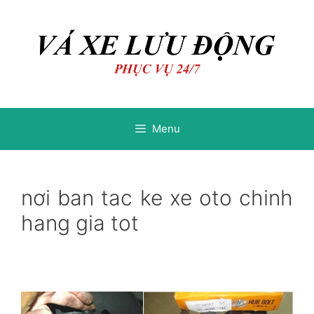
Chuyển
Chuyển
đến
đến
nội
nội
dung
dung
Menu
nơi ban tac ke xe oto chinh
hang gia tot