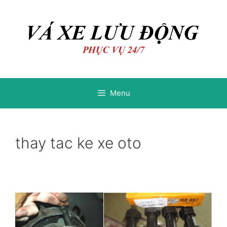
Chuyển
Chuyển
đến
đến
nội
nội
dung
dung
Menu
thay tac ke xe oto