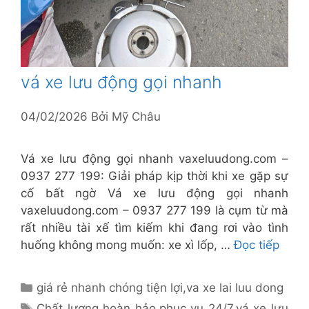
vá xe lưu động gọi nhanh
04/02/2026
Bởi
Mỹ Châu
Vá xe lưu động gọi nhanh vaxeluudong.com –
0937 277 199: Giải pháp kịp thời khi xe gặp sự
cố bất ngờ Vá xe lưu động gọi nhanh
vaxeluudong.com – 0937 277 199 là cụm từ mà
rất nhiều tài xế tìm kiếm khi đang rơi vào tình
huống không mong muốn: xe xì lốp, …
Đọc tiếp
Danh
giá rẻ nhanh chóng tiện lợi
,
va xe lai luu dong
mục
Thẻ
Chất lượng hoàn hảo
,
phục vụ 24/7
,
vá xe lưu