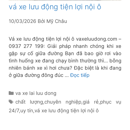
vá xe lưu động tiện lợi nội ô
10/03/2026
Bởi
Mỹ Châu
Vá xe lưu động tiện lợi nội ô vaxeluudong.com –
0937 277 199: Giải pháp nhanh chóng khi xe
gặp sự cố giữa đường Bạn đã bao giờ rơi vào
tình huống xe đang chạy bình thường thì… bỗng
nhiên bánh xe xì hơi chưa? Đặc biệt là khi đang
ở giữa đường đông đúc …
Đọc tiếp
Danh
va xe lai luu dong
mục
Thẻ
chất lượng
,
chuyên nghiệp
,
giá rẻ
,
phục vụ
24/7
,
uy tín
,
vá xe lưu động tiện lợi nội ô