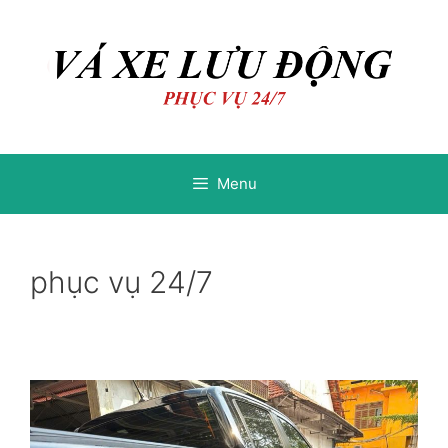
Chuyển
Chuyển
đến
đến
nội
nội
dung
dung
Menu
phục vụ 24/7