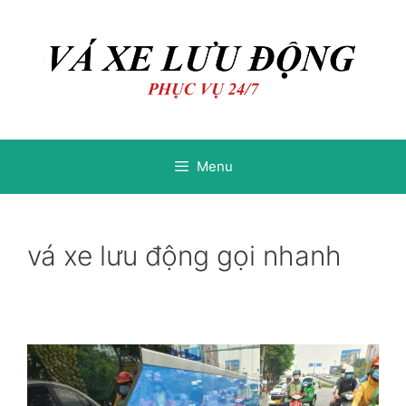
Chuyển
Chuyển
đến
đến
nội
nội
dung
dung
Menu
vá xe lưu động gọi nhanh