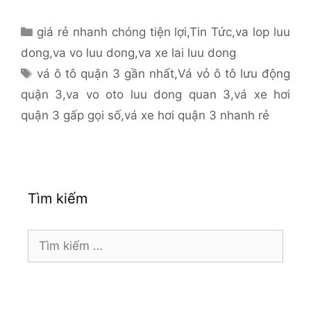
Danh
giá rẻ nhanh chóng tiện lợi
,
Tin Tức
,
va lop luu
mục
dong
,
va vo luu dong
,
va xe lai luu dong
Thẻ
vá ô tô quận 3 gần nhất
,
Vá vỏ ô tô lưu động
quận 3
,
va vo oto luu dong quan 3
,
vá xe hơi
quận 3 gấp gọi số
,
vá xe hơi quận 3 nhanh rẻ
Tìm kiếm
Tìm
kiếm
cho: