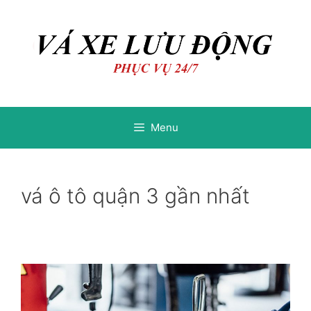
Chuyển
Chuyển
đến
đến
nội
nội
dung
dung
Menu
vá ô tô quận 3 gần nhất