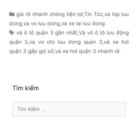
Danh
giá rẻ nhanh chóng tiện lợi
,
Tin Tức
,
va lop luu
mục
dong
,
va vo luu dong
,
va xe lai luu dong
Thẻ
vá ô tô quận 3 gần nhất
,
Vá vỏ ô tô lưu động
quận 3
,
va vo oto luu dong quan 3
,
vá xe hơi
quận 3 gấp gọi số
,
vá xe hơi quận 3 nhanh rẻ
Tìm kiếm
Tìm
kiếm
cho: