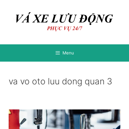
Chuyển
Chuyển
đến
đến
nội
nội
dung
dung
Menu
va vo oto luu dong quan 3