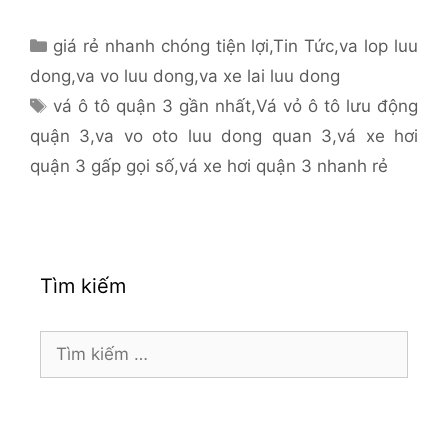
Danh
giá rẻ nhanh chóng tiện lợi
,
Tin Tức
,
va lop luu
mục
dong
,
va vo luu dong
,
va xe lai luu dong
Thẻ
vá ô tô quận 3 gần nhất
,
Vá vỏ ô tô lưu động
quận 3
,
va vo oto luu dong quan 3
,
vá xe hơi
quận 3 gấp gọi số
,
vá xe hơi quận 3 nhanh rẻ
Tìm kiếm
Tìm
kiếm
cho: