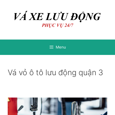
Chuyển
Chuyển
đến
đến
nội
nội
dung
dung
Menu
Vá vỏ ô tô lưu động quận 3