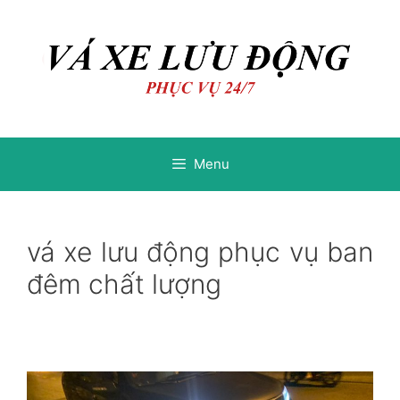
Chuyển
Chuyển
đến
đến
nội
nội
dung
dung
Menu
vá xe lưu động phục vụ ban
đêm chất lượng