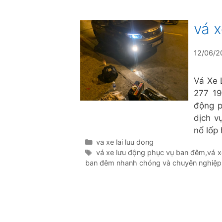
vá 
12/06/2
Vá Xe 
277 19
động p
dịch v
nổ lốp
Danh
va xe lai luu dong
mục
Thẻ
vá xe lưu động phục vụ ban đêm
,
vá x
ban đêm nhanh chóng và chuyên nghiệp