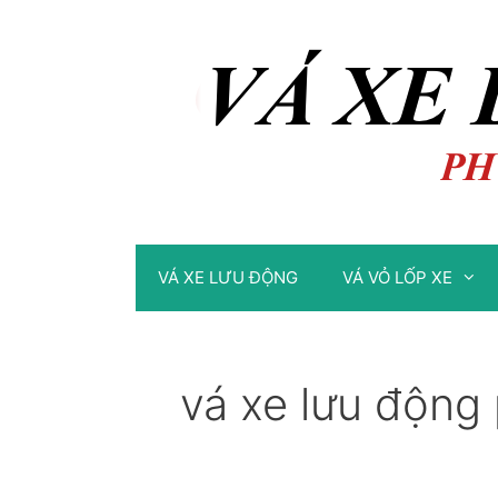
Chuyển
Chuyển
đến
đến
nội
nội
dung
dung
VÁ XE LƯU ĐỘNG
VÁ VỎ LỐP XE
vá xe lưu động