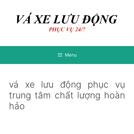
Chuyển
Chuyển
đến
đến
nội
nội
dung
dung
Menu
vá xe lưu động phục vụ
trung tâm chất lượng hoàn
hảo