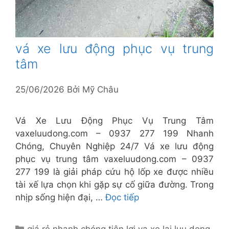
vá xe lưu động phục vụ trung
tâm
25/06/2026
Bởi
Mỹ Châu
Vá Xe Lưu Động Phục Vụ Trung Tâm
vaxeluudong.com – 0937 277 199 Nhanh
Chóng, Chuyên Nghiệp 24/7 Vá xe lưu động
phục vụ trung tâm vaxeluudong.com – 0937
277 199 là giải pháp cứu hộ lốp xe được nhiều
tài xế lựa chọn khi gặp sự cố giữa đường. Trong
nhịp sống hiện đại, …
Đọc tiếp
Danh
giá rẻ nhanh chóng tiện lợi
,
va xe lai luu dong