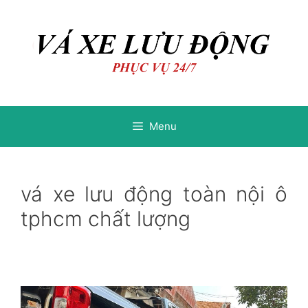
Chuyển
Chuyển
đến
đến
nội
nội
dung
dung
Menu
vá xe lưu động toàn nội ô
tphcm chất lượng