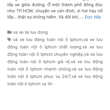
lốp xe giữa đường. Ở một thành phố đông đúc
như TP.HCM, chuyện xe cán đinh, xì hơi hay nổ
lốp… thật sự không hiếm. Và đôi khi, …
Đọc tiếp
Danh
va xe lai luu dong
mục
Thẻ
vá xe lưu động toàn nội ô tphcm
,
vá xe lưu
động toàn nội ô tphcm chất lượng
,
vá xe lưu
động toàn nội ô tphcm chuyên nghiệp
,
vá xe lưu
động toàn nội ô tphcm giá rẻ
,
vá xe lưu động
toàn nội ô tphcm nhanh chóng
,
vá xe lưu động
toàn nội ô tphcm phục vụ 24/7
,
vá xe lưu động
toàn nội ô tphcm uy tín